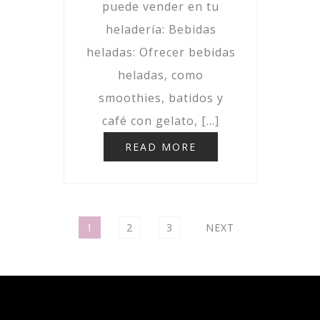
puede vender en tu
heladería: Bebidas
heladas: Ofrecer bebidas
heladas, como
smoothies, batidos y
café con gelato, […]
READ MORE
Posts
pagination
PAGE
PAGE
PAGE
1
2
3
NEXT