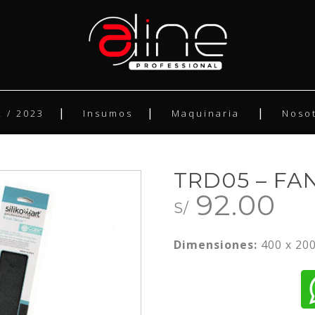
 / 2023
Insumos
Maquinaria
Noso
TRD05 – FA
92.00
S/
Dimensiones:
400 x 20