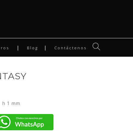
tros
Blog
Contáctenos
NTASY
0 h 1 mm