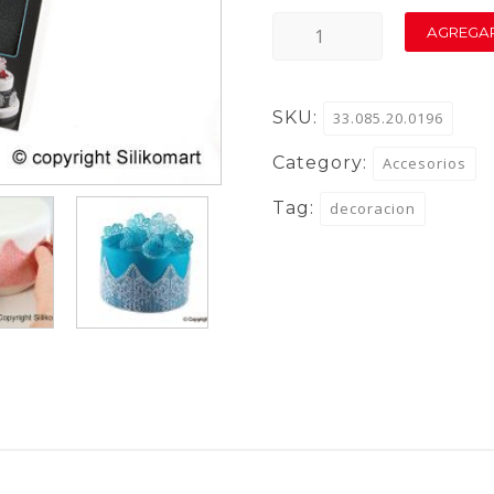
TRD05
AGREGAR
–
FANTASY
SKU:
33.085.20.0196
quantity
Category:
Accesorios
Tag:
decoracion