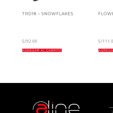
TRD18 – SNOWFLAKES
FLOWE
S/
92.00
S/
111.
AGREGAR AL CARRITO
AGREGA