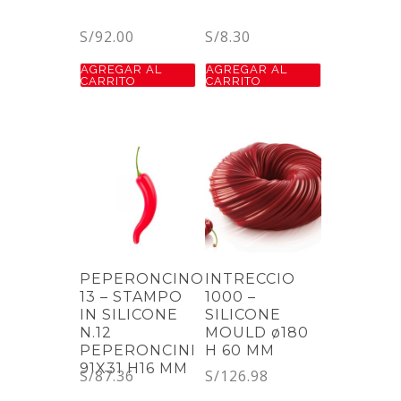
S/
92.00
S/
8.30
AGREGAR AL
AGREGAR AL
CARRITO
CARRITO
PEPERONCINO
INTRECCIO
13 – STAMPO
1000 –
IN SILICONE
SILICONE
N.12
MOULD ø180
PEPERONCINI
H 60 MM
91X31 H16 MM
S/
87.36
S/
126.98