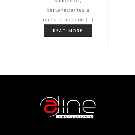
Silikomart,
pertenecientes a
nuestra línea de […]
READ MORE