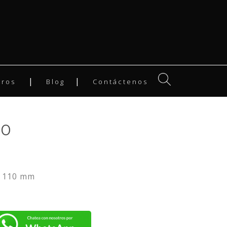
tros
Blog
Contáctenos
50
 110 mm