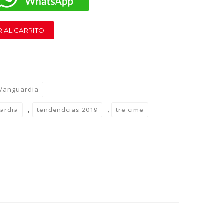
 AL CARRITO
 Vanguardia
,
,
uardia
tendendcias 2019
tre cime