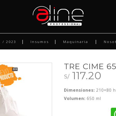
 / 2023
Insumos
Maquinaria
Noso
TRE CIME 6
117.20
S/
Dimensiones:
210×80 h
Volumen:
650 ml