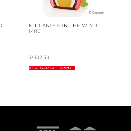
0
KIT CANDLE IN THE WIND
1400
S/
302.50
AGREGAR AL CARRITO