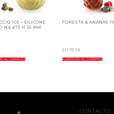
CCIO 105 – SILICONE
FORESTA & ANANAS 11
 N.6 ø75 H 35 MM
4
S/
170.10
R AL CARRITO
AGREGAR AL CARRITO
CONTACTO