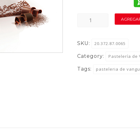
TRE
AGREGAR
CIME
650
SKU:
20.372.87.0065
quantity
Category:
Pastelería de
Tags:
pasteleria de vang