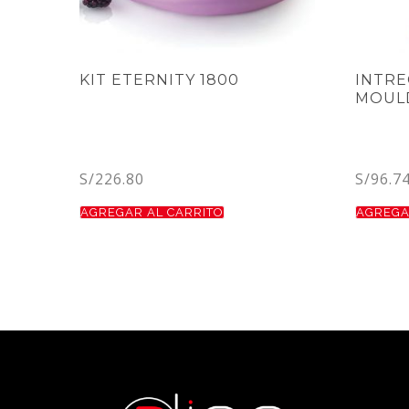
KIT ETERNITY 1800
INTRE
MOULD
S/
226.80
S/
96.7
AGREGAR AL CARRITO
AGREGA