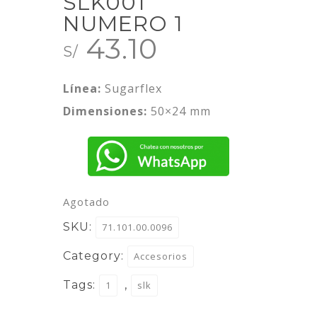
SLK001
NUMERO 1
43.10
S/
Línea:
Sugarflex
Dimensiones:
50×24 mm
Agotado
SKU:
71.101.00.0096
Category:
Accesorios
Tags:
,
1
slk