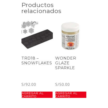
Productos
relacionados
TRD18 –
WONDER
SNOWFLAKES
GLAZE
SPARKLE
S/
92.00
S/
50.00
AGREGAR AL
AGREGAR AL
CARRITO
CARRITO