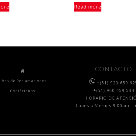
more
Read more
CONTACTO
Libro de Reclamaciones
+(51) 920 659 62
+(51) 960 459 534
Contáctenos
HORARIO DE ATENCIÓ
Lunes a Viernes 9:00am –