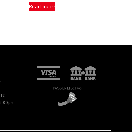
Read more
5
N:
 6:00pm