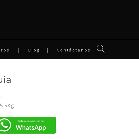
tros
Blog
Contáctenos
uia
.
 5.5Kg