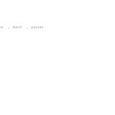
,
,
ia
mec3
pastas