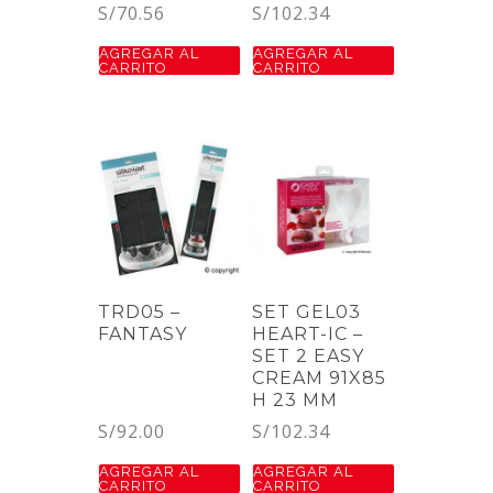
S/
70.56
S/
102.34
AGREGAR AL
AGREGAR AL
CARRITO
CARRITO
TRD05 –
SET GEL03
FANTASY
HEART-IC –
SET 2 EASY
CREAM 91X85
H 23 MM
S/
92.00
S/
102.34
AGREGAR AL
AGREGAR AL
CARRITO
CARRITO