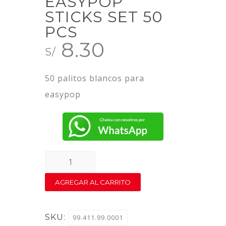
EASYPOP
STICKS SET 50
PCS
8.30
S/
50 palitos blancos para
easypop
EASYPOP
STICKS
AGREGAR AL CARRITO
SET
50
SKU:
99.411.99.0001
PCS