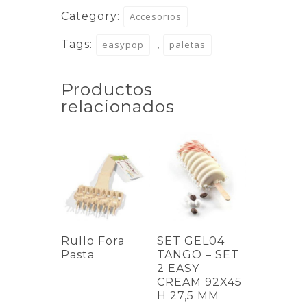
Category:
quantity
Accesorios
Tags:
,
easypop
paletas
Productos
relacionados
Rullo Fora
SET GEL04
Pasta
TANGO – SET
2 EASY
CREAM 92X45
H 27,5 MM