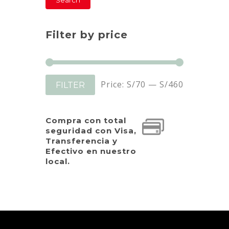
Search
Filter by price
Min
Max
Price:
S/70
—
S/460
FILTER
price
price
Compra con total
seguridad con Visa,
Transferencia y
Efectivo en nuestro
local.