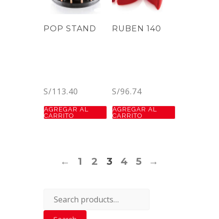
POP STAND
RUBEN 140
S/
113.40
S/
96.74
AGREGAR AL
AGREGAR AL
CARRITO
CARRITO
←
1
2
3
4
5
→
Search
for: