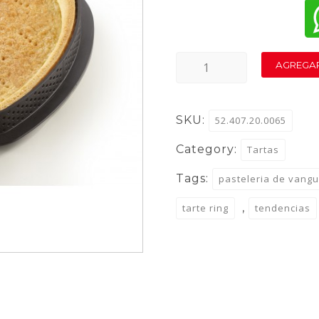
TARTE
AGREGAR
RING
AMORE
SKU:
52.407.20.0065
205X190
Category:
Tartas
H
20
Tags:
pasteleria de vang
MM
,
tarte ring
tendencias
-
ANELLO
MICROFORATO
quantity