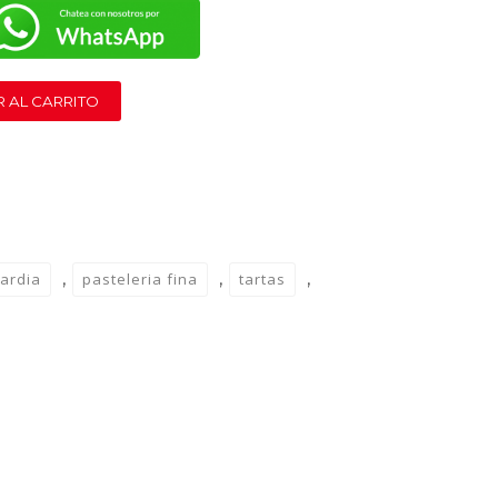
 AL CARRITO
,
,
,
uardia
pasteleria fina
tartas