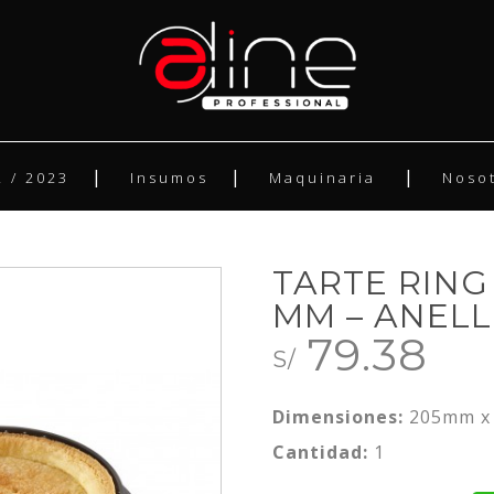
 / 2023
Insumos
Maquinaria
Noso
TARTE RING
MM – ANEL
79.38
S/
Dimensiones:
205mm x
Cantidad:
1