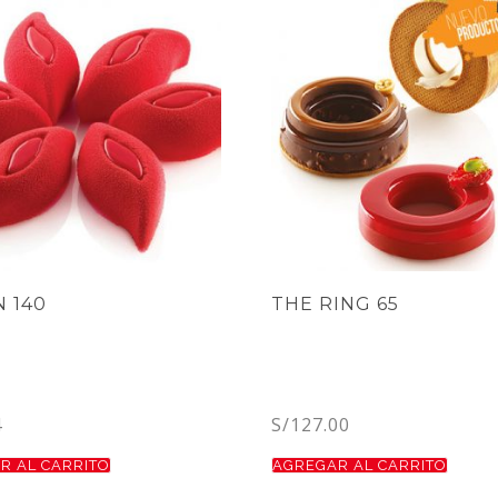
 140
THE RING 65
4
S/
127.00
R AL CARRITO
AGREGAR AL CARRITO