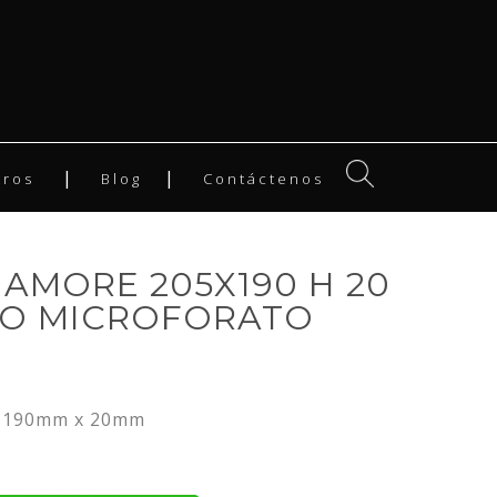
tros
Blog
Contáctenos
 AMORE 205X190 H 20
LO MICROFORATO
 190mm x 20mm