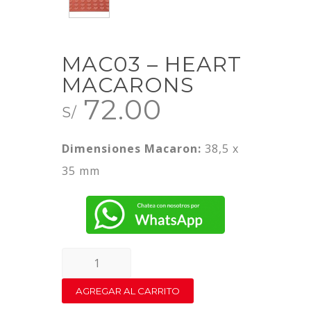
MAC03 – HEART
MACARONS
72.00
S/
Dimensiones Macaron:
38,5 x
35 mm
MAC03
–
AGREGAR AL CARRITO
HEART