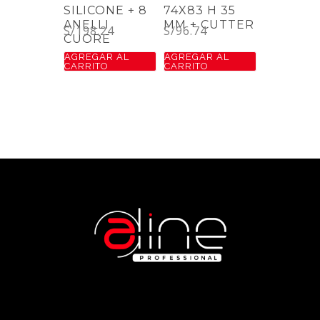
SILICONE + 8
74X83 H 35
ANELLI
MM + CUTTER
S/
198.24
S/
96.74
CUORE
AGREGAR AL
AGREGAR AL
CARRITO
CARRITO