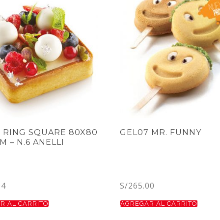
 RING SQUARE 80X80
GEL07 MR. FUNNY
M – N.6 ANELLI
94
S/
265.00
R AL CARRITO
AGREGAR AL CARRITO