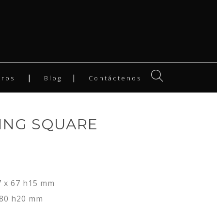
tros
Blog
Contáctenos
RING SQUARE
 x 67 h15 mm
 80 h20 mm