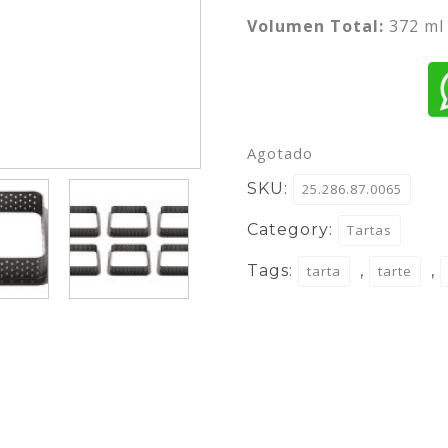
Volumen Total:
372 ml
Agotado
SKU:
25.286.87.0065
Category:
Tartas
Tags:
,
,
tarta
tarte