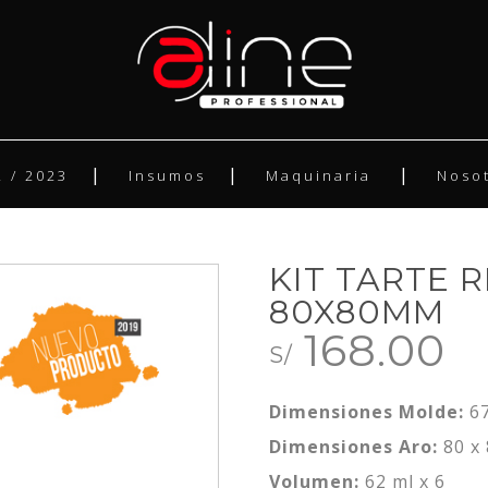
 / 2023
Insumos
Maquinaria
Noso
KIT TARTE 
80X80MM
168.00
S/
Dimensiones Molde:
67
Dimensiones Aro:
80 x
Volumen:
62 ml x 6