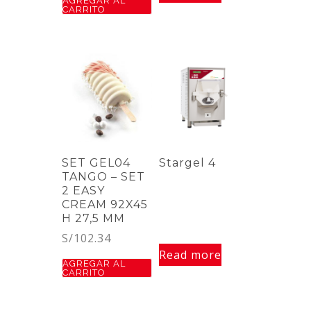
AGREGAR AL
CARRITO
SET GEL04
Stargel 4
TANGO – SET
2 EASY
CREAM 92X45
H 27,5 MM
S/
102.34
Read more
AGREGAR AL
CARRITO