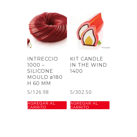
INTRECCIO
KIT CANDLE
1000 –
IN THE WIND
SILICONE
1400
MOULD ø180
H 60 MM
S/
126.98
S/
302.50
AGREGAR AL
AGREGAR AL
CARRITO
CARRITO