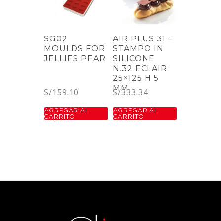
SG02
AIR PLUS 31 –
MOULDS FOR
STAMPO IN
JELLIES PEAR
SILICONE
N.32 ECLAIR
25×125 H 5
MM
S/
159.10
S/
333.34
AGREGAR AL
AGREGAR AL
CARRITO
CARRITO