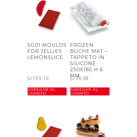
SG01 MOULDS
FROZEN
FOR JELLIES
BUCHE MAT –
LEMONSLICE
TAPPETO IN
SILICONE
250X185 H 6
MM
S/
159.10
S/
79.38
AGREGAR AL
AGREGAR AL
CARRITO
CARRITO