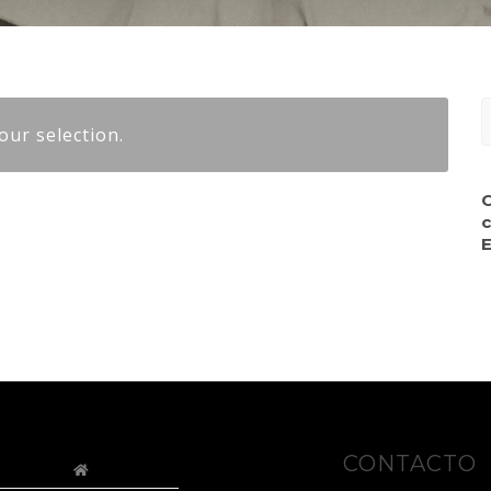
S
ur selection.
f
c
E
CONTACTO