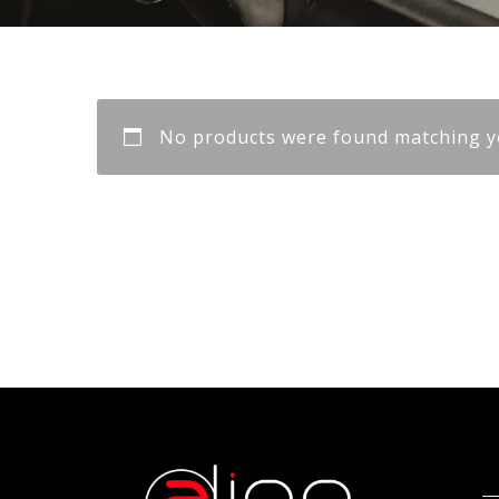
No products were found matching yo
wood