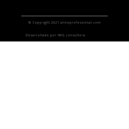
© Copyright 2021 alineprofessional.com
Desarrollado por IMG consultora