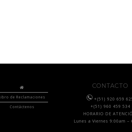
CONTACTO
Libro de Reclamaciones
+(51) 920 659 62
+(51) 960 459 534
Contáctenos
HORARIO DE ATENCIÓ
Lunes a Viernes 9:00am –