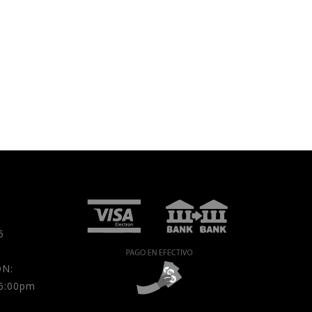
5
N:
 6:00pm