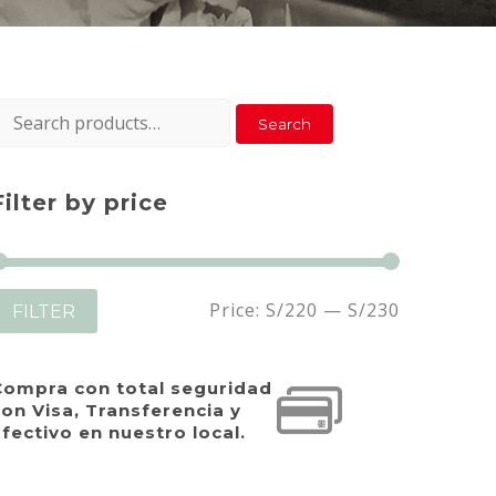
earch
Search
or:
Filter by price
Min
Max
Price:
S/220
—
S/230
FILTER
price
price
Compra con total seguridad
on Visa, Transferencia y
fectivo en nuestro local.