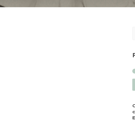
S
f
c
E