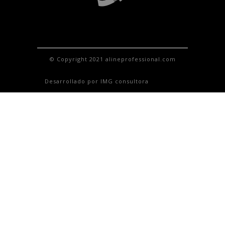
© Copyright 2021 alineprofessional.com
Desarrollado por IMG consultora