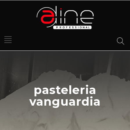
pasteleria
vanguardia