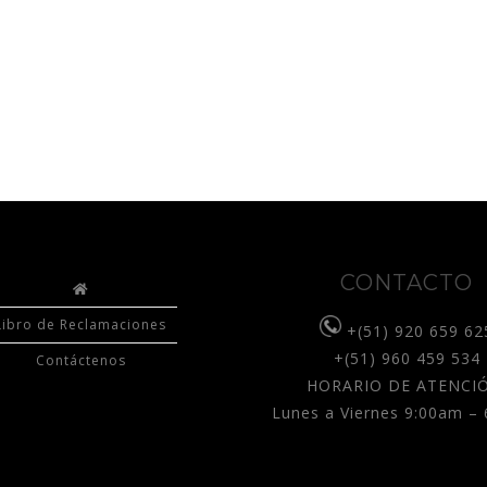
CONTACTO
Libro de Reclamaciones
+(51) 920 659 62
+(51) 960 459 534
Contáctenos
HORARIO DE ATENCIÓ
Lunes a Viernes 9:00am –