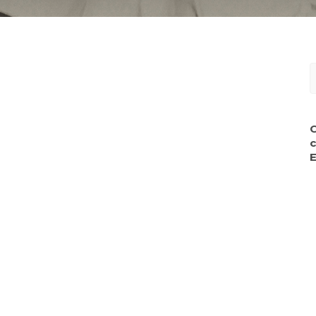
S
f
c
E