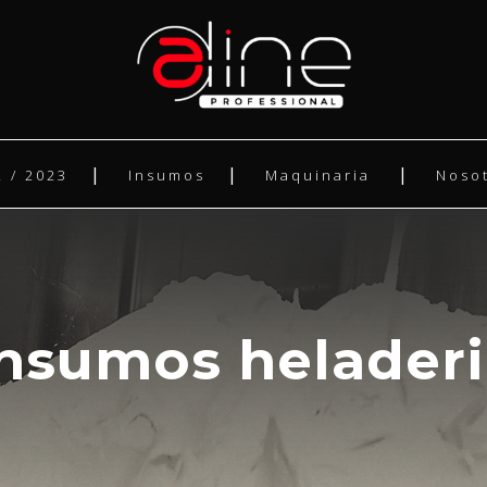
 / 2023
Insumos
Maquinaria
Noso
insumos heladeri