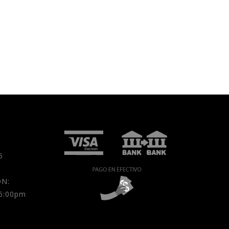
5
N:
 6:00pm