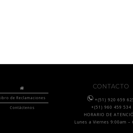
CONTACTO
Libro de Reclamaciones
+(51) 920 659 62
+(51) 960 459 534
Contáctenos
HORARIO DE ATENCIÓ
Lunes a Viernes 9:00am –