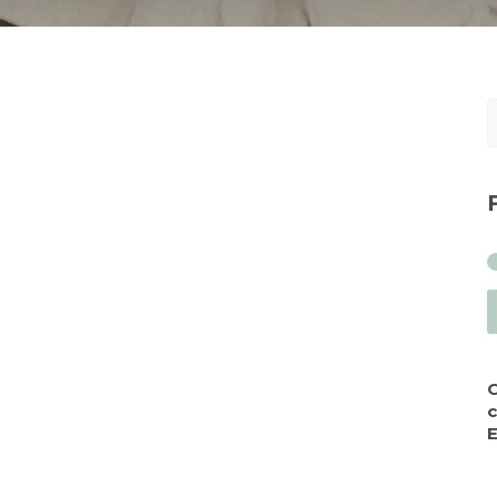
S
f
c
E