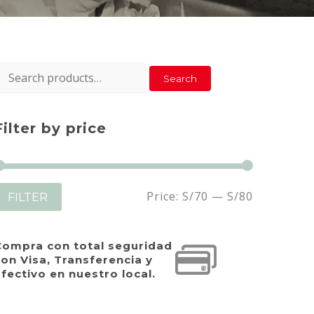
earch
Search
or:
Filter by price
Min
Max
Price:
S/70
—
S/80
FILTER
price
price
Compra con total seguridad
on Visa, Transferencia y
fectivo en nuestro local.