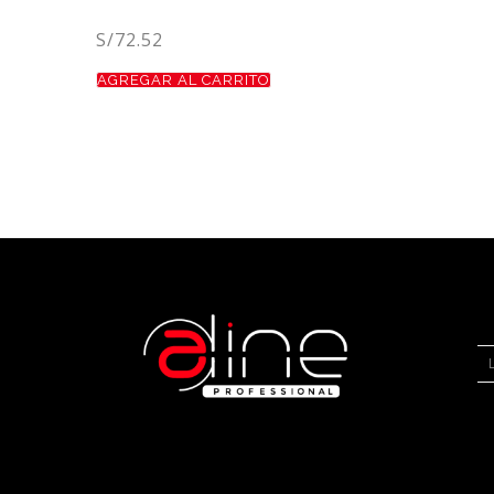
S/
72.52
AGREGAR AL CARRITO