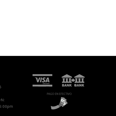
5
N:
 6:00pm