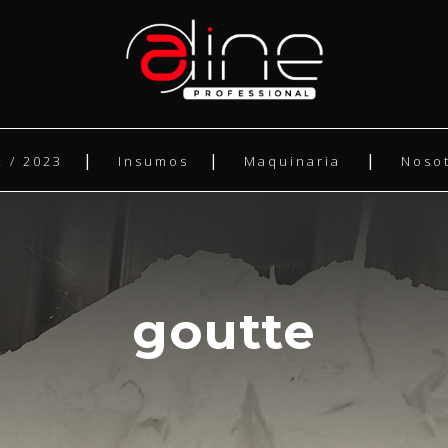
 / 2023
Insumos
Maquinaria
Noso
goutte