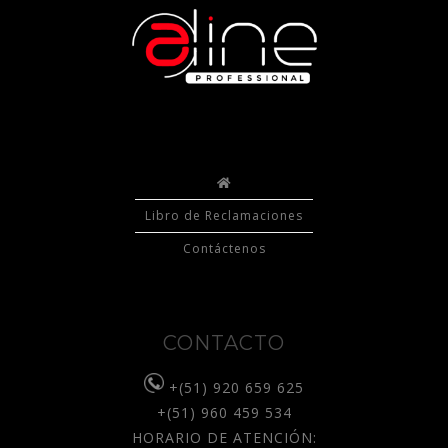
Libro de Reclamaciones
Contáctenos
CONTACTO
+(51) 920 659 625
+(51) 960 459 534
HORARIO DE ATENCIÓN: