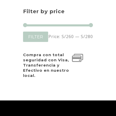
Filter by price
Min
Max
Price:
S/260
—
S/280
FILTER
price
price
Compra con total
seguridad con Visa,
Transferencia y
Efectivo en nuestro
local.