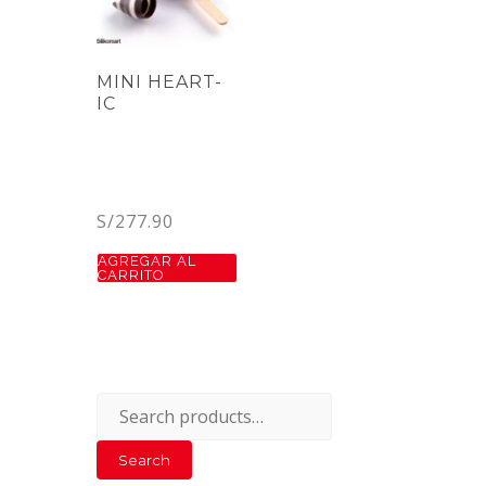
MINI HEART-
IC
S/
277.90
AGREGAR AL
CARRITO
Search
for:
Search