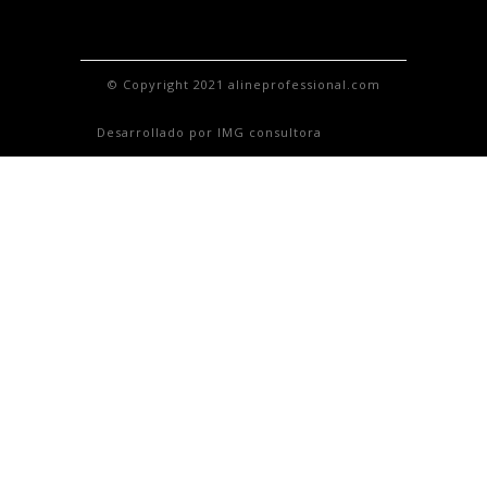
© Copyright 2021 alineprofessional.com
Desarrollado por IMG consultora