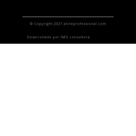
© Copyright 2021 alineprofessional.com
Desarrollado por IMG consultora