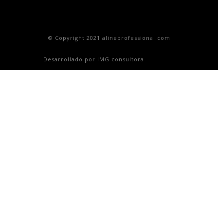
© Copyright 2021 alineprofessional.com
Desarrollado por IMG consultora