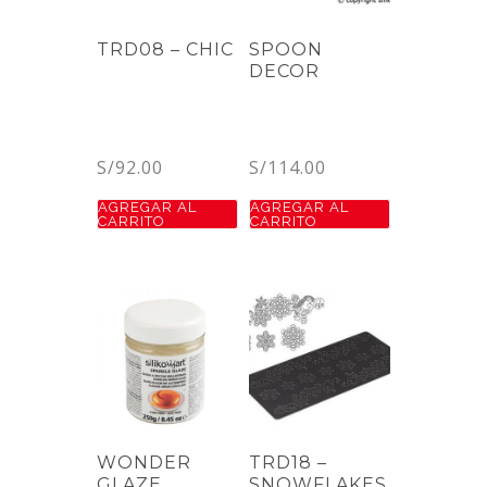
TRD08 – CHIC
SPOON
DECOR
S/
92.00
S/
114.00
AGREGAR AL
AGREGAR AL
CARRITO
CARRITO
WONDER
TRD18 –
GLAZE
SNOWFLAKES