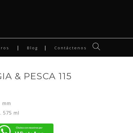
tros
Blog
Contáctenos
IA & PESCA 115
5 mm
. 575 ml