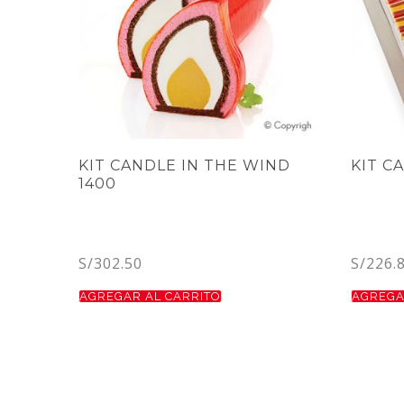
KIT CANDLE IN THE WIND
KIT C
1400
S/
302.50
S/
226.
AGREGAR AL CARRITO
AGREGA