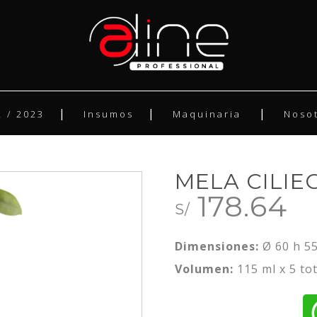
 / 2023
Insumos
Maquinaria
Noso
MELA CILIEG
178.64
S/
Dimensiones:
Ø 60 h 5
Volumen:
115 ml x 5 tot