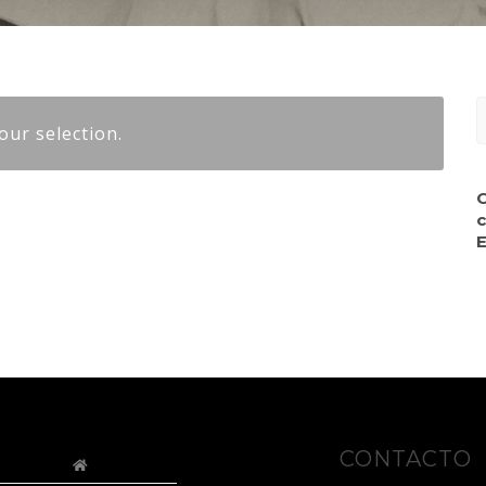
S
ur selection.
f
c
E
CONTACTO